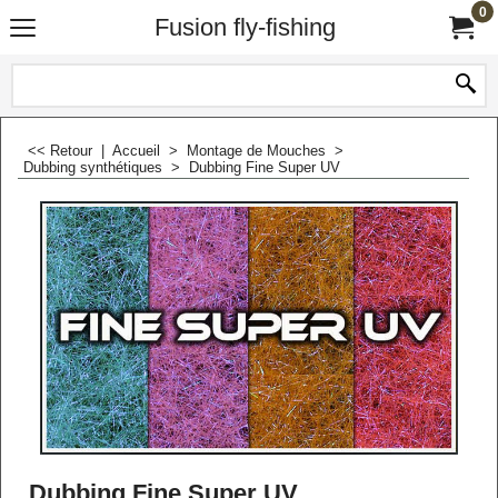
0
Fusion fly-fishing
<< Retour
|
Accueil
>
Montage de Mouches
>
Dubbing synthétiques
>
Dubbing Fine Super UV
Dubbing Fine Super UV