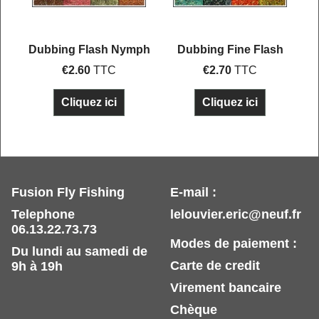
e
Dubbing Flash Nymph
Dubbing Fine Flash
€
2.60
TTC
€
2.70
TTC
Cliquez ici
Cliquez ici
Fusion Fly Fishing
E-mail :
Telephone
lelouvier.eric@neuf.fr
06.13.22.73.73
Modes de paiement :
Du lundi au samedi de
Carte de credit
9h à 19h
Virement bancaire
Chèque