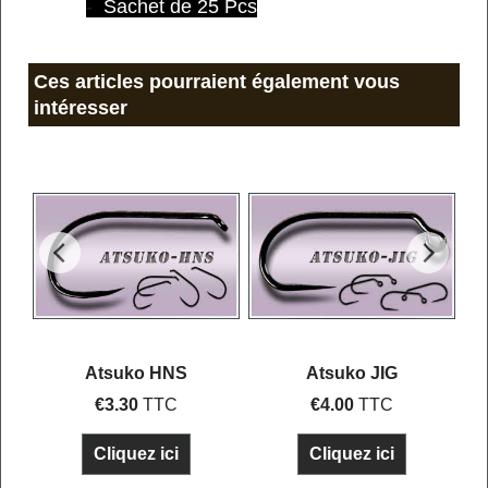
-
Sachet de 25 Pcs
Ces articles pourraient également vous
intéresser
Atsuko HNS
Atsuko JIG
€
3.30
TTC
€
4.00
TTC
Cliquez ici
Cliquez ici